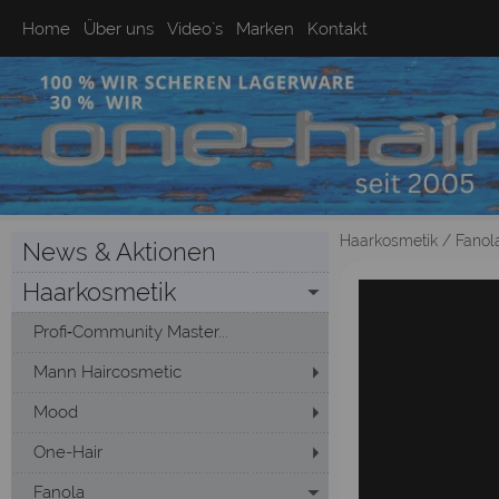
Home
Über uns
Video`s
Marken
Kontakt
Haarkosmetik
/
Fanol
News & Aktionen
Haarkosmetik
Profi‑Community Master...
Mann Haircosmetic
Mood
One-Hair
Fanola