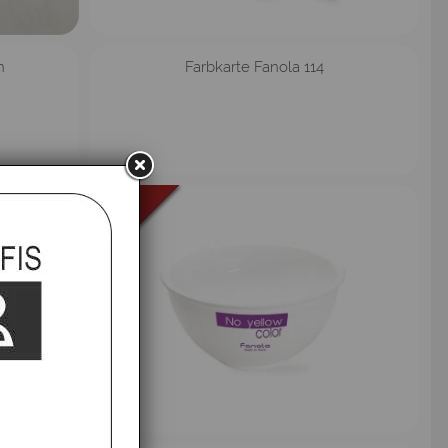
n
Farbkarte Fanola 114