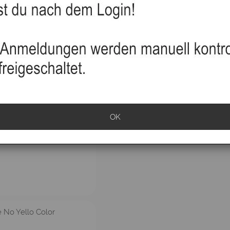
cher , 100 ml
Farbpinsel No Yellow
OK
e No Yello Color