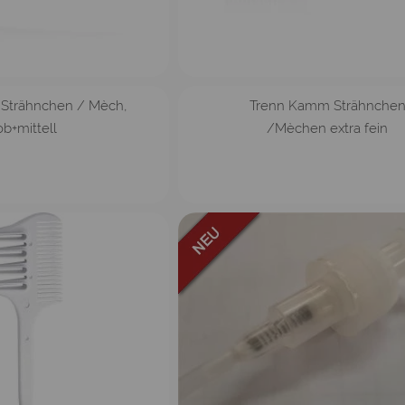
Strähnchen / Mèch,
Trenn Kamm Strähnche
ob+mittell
/Mèchen extra fein