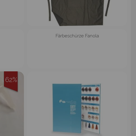
n
Färbeschürze Fanola
62%