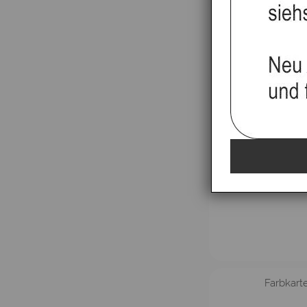
Messbe
Farbkart