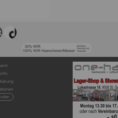
sand
info
klärung
ationen
rrufen