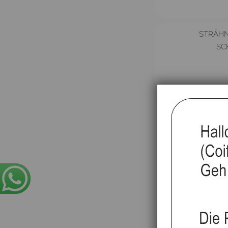
STRÄH
SC