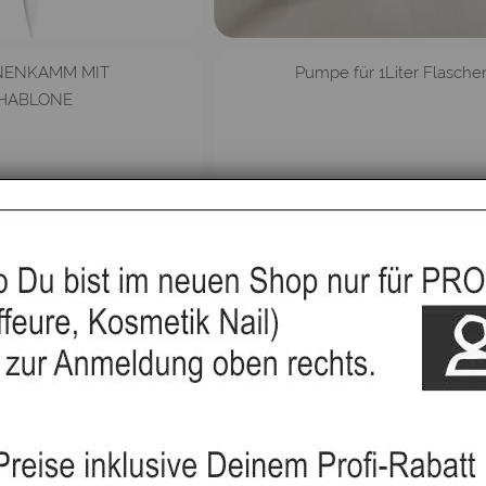
NENKAMM MIT
Pumpe für 1Liter Flasche
HABLONE