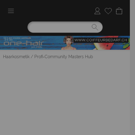
Haarkosmetik
/
Profi‑Community Masters Hub