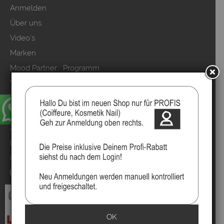
Anmelden
Über uns
Video`s
Marken
Mood Partner Programm
Video Salons Kunden
Sitemap
Zahlung & Versand
AGB & Kundeninfo
Datenschutzerklärung
Kundeninformationen
Vertrag widerrufen
OK