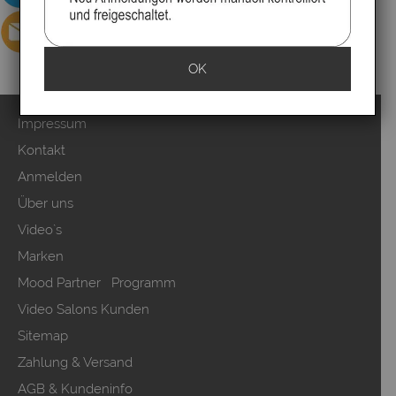
OK
Impressum
Kontakt
Anmelden
Über uns
Video`s
Marken
Mood Partner Programm
Video Salons Kunden
Sitemap
Zahlung & Versand
AGB & Kundeninfo