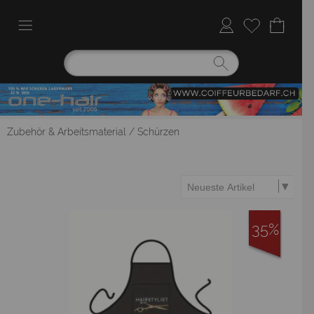
Zubehör & Arbeitsmaterial
/
Schürzen
35%