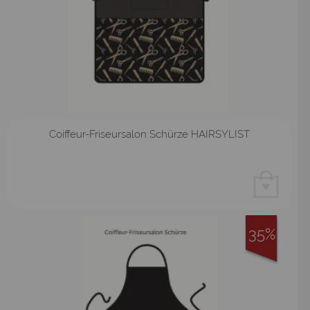
Coiffeur-Friseursalon Schürze HAIRSYLIST
35%