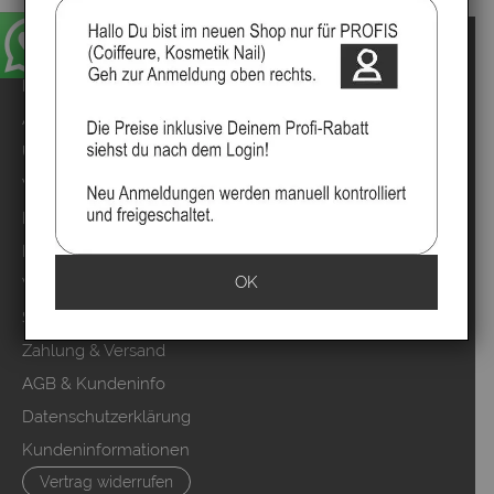
Impressum
Kontakt
Anmelden
Über uns
Video`s
Marken
Mood Partner Programm
OK
Video Salons Kunden
Sitemap
Zahlung & Versand
AGB & Kundeninfo
Datenschutzerklärung
Kundeninformationen
Vertrag widerrufen