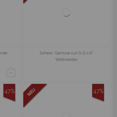
nende
Schere -Samurai-cut-S-G-1 6"
Weltmeister
47%
47%