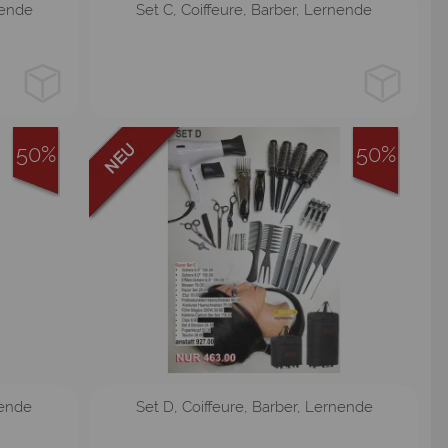
pink
weiss
nende
Set C, Coiffeure, Barber, Lernende
50%
50%
pink
weiss
nende
Set D, Coiffeure, Barber, Lernende