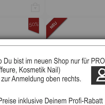
50%
ure, Barber, Lernende
Set A, Coiffeure, Barber, Ler