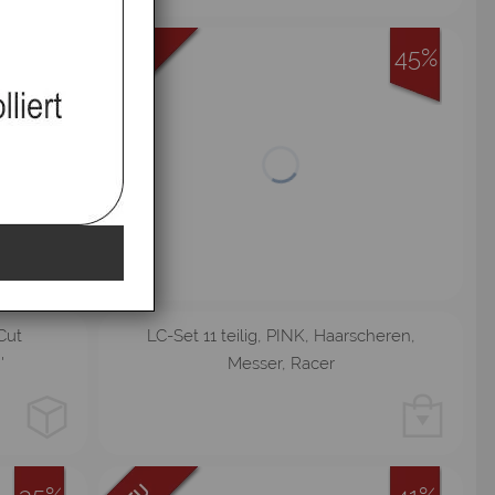
33%
45%
Cut
LC-Set 11 teilig, PINK, Haarscheren,
'
Messer, Racer