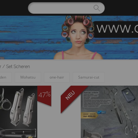
r
/
Set Scheren
rden
Mohatsu
one-hair
Samurai-cut
47%