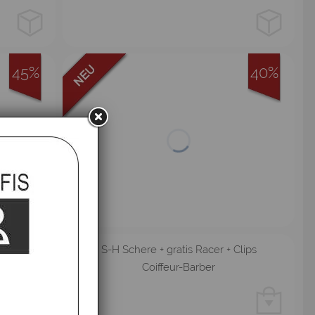
45%
40%
nende
S-H Schere + gratis Racer + Clips
Coiffeur-Barber