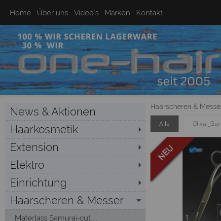
Home
Über uns
Video`s
Marken
Kontakt
Haarscheren & Messe
News & Aktionen
Alle
Olivai_Ga
Haarkosmetik
Extension
Elektro
Einrichtung
Haarscheren & Messer
Materlass Samurai-cut ...