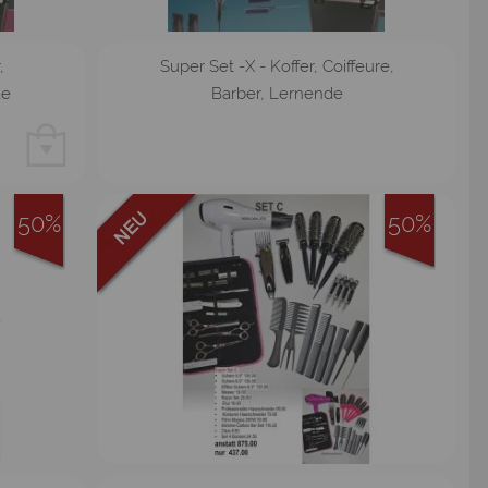
,
Super Set -X - Koffer, Coiffeure,
de
Barber, Lernende
50%
50%