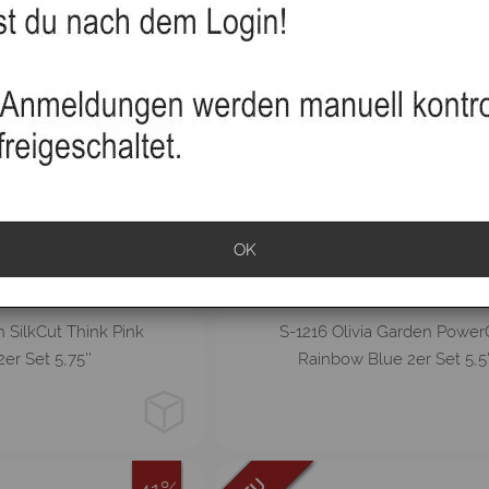
31%
OK
5.75
5.5
6.25
n SilkCut Think Pink
S-1216 Olivia Garden Power
er Set 5,75''
Rainbow Blue 2er Set 5,5'