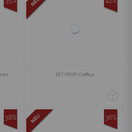
35%
41%
1
2
3
4
warz
SET PROFI Coiffeur
38%
36%