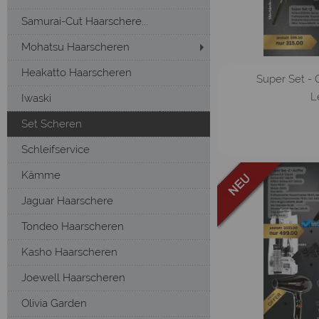
Samurai-Cut Haarschere...
Mohatsu Haarscheren
Heakatto Haarscheren
Super Set - Q
L
Iwaski
Set Scheren
Schleifservice
Kämme
Jaguar Haarschere
Tondeo Haarscheren
Kasho Haarscheren
Joewell Haarscheren
Olivia Garden