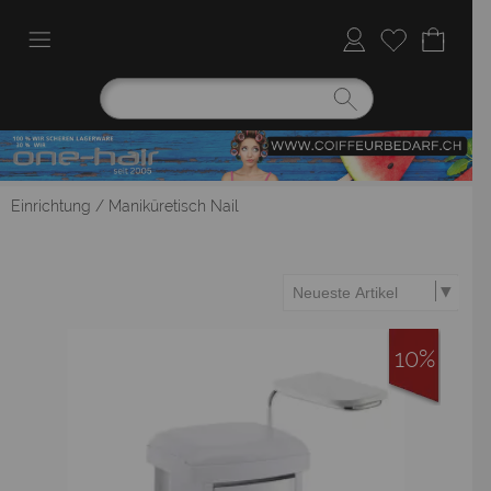
Einrichtung
/
Maniküretisch Nail
10%