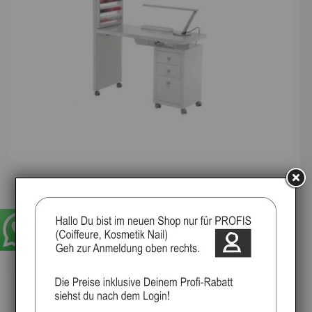
Display Manikürtisch mit NagellackDisplay