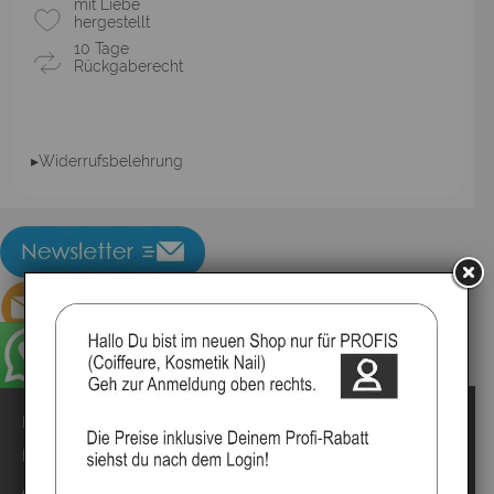
mit Liebe
hergestellt
10 Tage
Rückgaberecht
▸Widerrufsbelehrung
Impressum
Kontakt
Anmelden