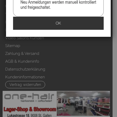
Über uns
Video`s
Marken
OK
Mood Partner Programm
Video Salons Kunden
Sitemap
Zahlung & Versand
AGB & Kundeninfo
Datenschutzerklärung
Kundeninformationen
Vertrag widerrufen