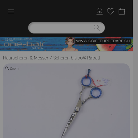
Haarscheren & Messer
/
Scheren bis 70% Rabatt
Zoom