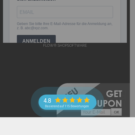
FLOW® SHOPSOFTWARE
4.8
Basierend auf 115 Bewertungen
->
Datenschutzerklärung
CONF_HEADERSCRIPT_ENCODE