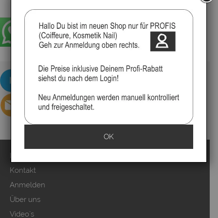
OK
Impressum
Kontakt
Anmelden
Über uns
Video`s