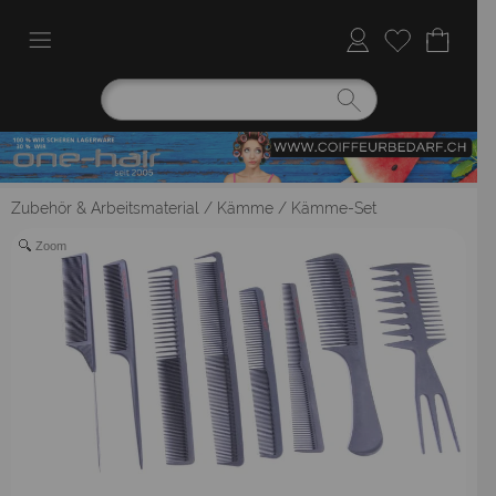
Zubehör & Arbeitsmaterial
/
Kämme
/
Kämme-Set
Zoom