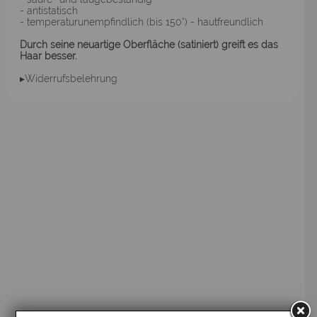
- antistatisch
- temperaturunempfindlich (bis 150°) - hautfreundlich
Durch seine neuartige Oberfläche (satiniert) greift es das
Haar besser.
▸Widerrufsbelehrung