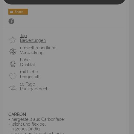
Top
Bewertungen
umweltfreundliche
Verpackung
hohe
Qualität
mit Liebe
hergestellt
10 Tage
Rückgaberecht
CARBON
- hergestellt aus Carbonfaser
- leicht und flexibel
- hitzebeständig
- säure- und laugebeständig