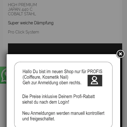
HIGH PREMIUM
JAPAN 440 C
COBALT STAHL
Super weiche Dämpfung
Pro Click System