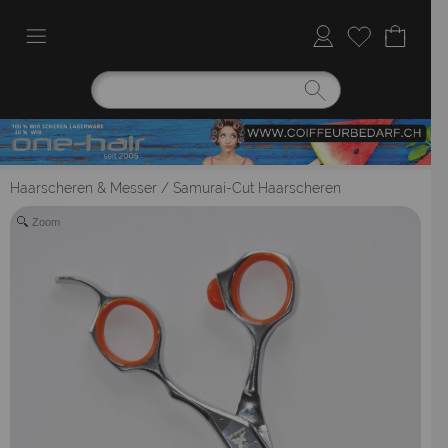
Haarscheren & Messer
/
Samurai-Cut Haarscheren
Zoom