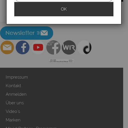
OK
▸Widerrufsbelehrung
Impressum
Kontakt
Anmelden
Über uns
Video`s
Marken