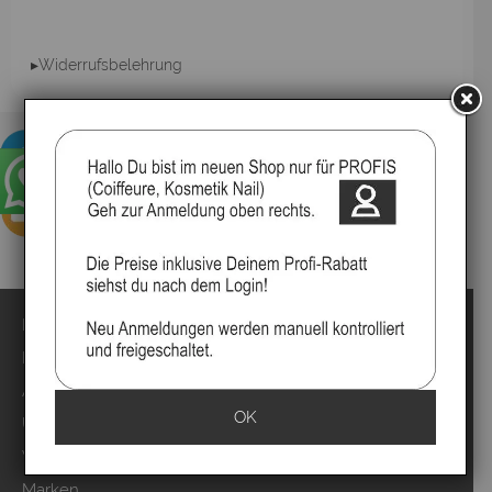
▸Widerrufsbelehrung
Impressum
Kontakt
Anmelden
OK
Über uns
Video`s
Marken