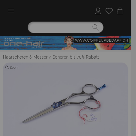
Haarscheren & Messer
/
Scheren bis 70% Rabatt
Zoom