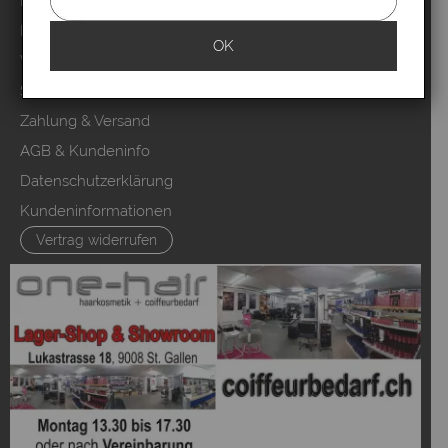
Marken
Mood Partner Programm
OK
Video Salons Kunden
Sitemap
Zahlung & Versand
AGB & Kundeninfo
Datenschutzerklärung
Kundeninformationen
Vertrag widerrufen