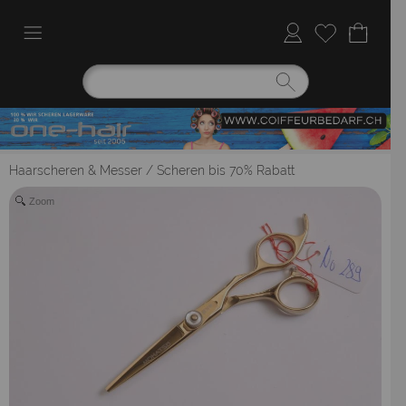
Haarscheren & Messer
/
Scheren bis 70% Rabatt
Zoom