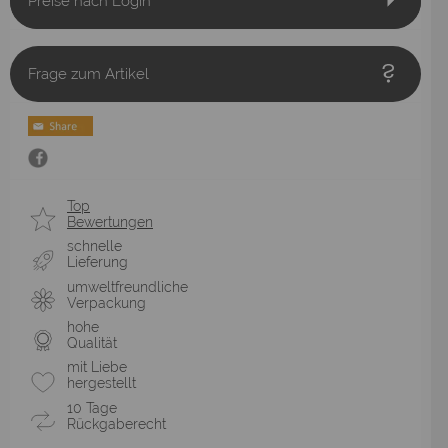
Preise nach Login
Frage zum Artikel
Top
Bewertungen
schnelle
Lieferung
umweltfreundliche
Verpackung
hohe
Qualität
mit Liebe
hergestellt
10 Tage
Rückgaberecht