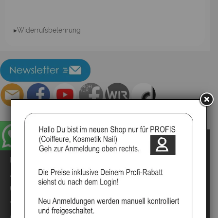
▸Widerrufsbelehrung
Impressum
Kontakt
Anmelden
Über uns
Video`s