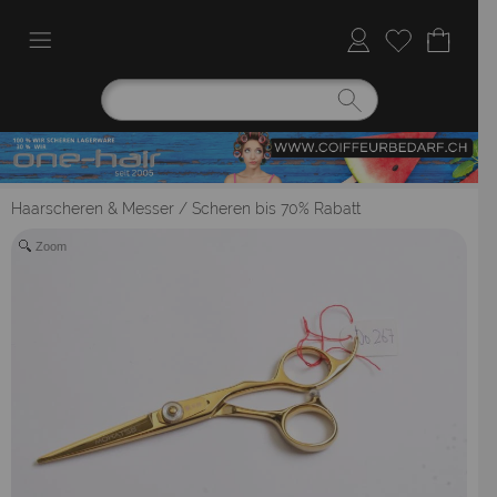
Haarscheren & Messer
/
Scheren bis 70% Rabatt
Zoom