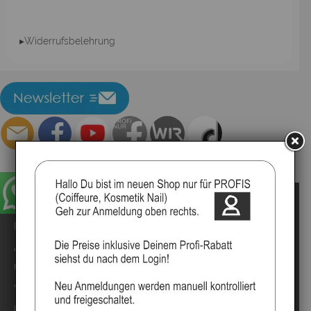
▸Widerrufsbelehrung
Impressum
Kontakt
Anmelden
Über uns
Video`s
Marken