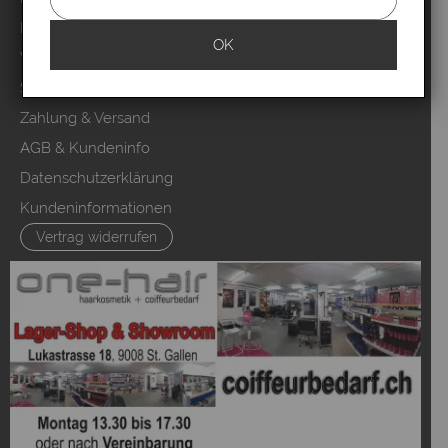
Mood Partner Programm
OK
Video Salons Kunden
Sitemap
Zahlung & Versand
AGB & Kundeninfo
Datenschutzerklärung
Kundeninformationen
Vertrag widerrufen