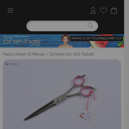
Haarscheren & Messer
/
Scheren bis 70% Rabatt
Zoom