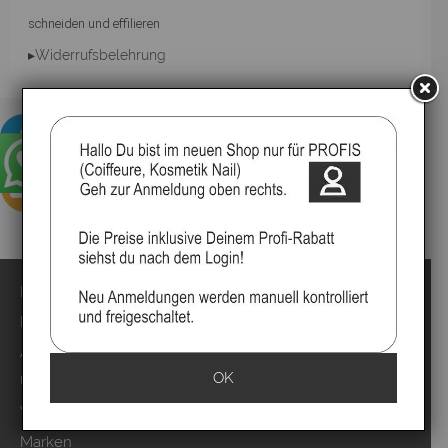
schneiden und effilieren
▸Widerrufsbelehrung
Impressum
Kontakt
Anmelden
OK
Über uns
Video`s
Marken