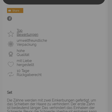
Top
Bewertungen
umweltfreundliche
Verpackung
hohe
Qualität
mit Liebe
hergestellt
10 Tage
Rückgaberecht
Set
Die Zähne werden mit zwei Einkerbungen gefertigt, um
das Schieben der Haare zu verhindern. Der erste Zahn
ist bedeutend länger. Das verhindert das Einhaken der
Schneide. Bevor die Schneide überhaupt einhaken kann,