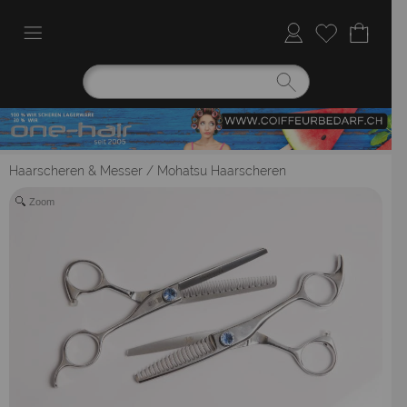
Haarscheren & Messer
/
Mohatsu Haarscheren
Zoom