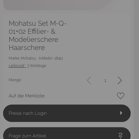
Mohatsu Set M-Q-
01+02 Effilier- &
Modelierschere
Haarschere
Marke: Mohatsu
Artikelnr.: 18411
Lieferzeit*:
3 Werktage
Menge:
Auf die Merkliste
Preise nach Login
Frage zum Artikel