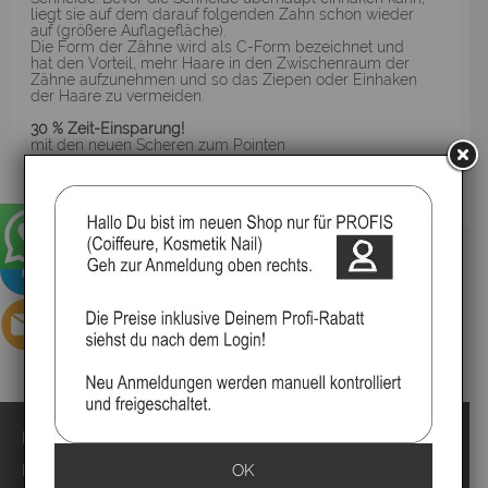
liegt sie auf dem darauf folgenden Zahn schon wieder
auf (größere Auflagefläche).
Die Form der Zähne wird als C-Form bezeichnet und
hat den Vorteil, mehr Haare in den Zwischenraum der
Zähne aufzunehmen und so das Ziepen oder Einhaken
der Haare zu vermeiden.
30 % Zeit-Einsparung!
mit den neuen Scheren zum Pointen
▸Widerrufsbelehrung
Impressum
Kontakt
OK