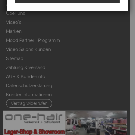
Anmelden
Über uns
Video`s
Marken
Mood Partner Programm
Video Salons Kunden
Sitemap
Zahlung & Versand
AGB & Kundeninfo
Datenschutzerklärung
Kundeninformationen
Vertrag widerrufen