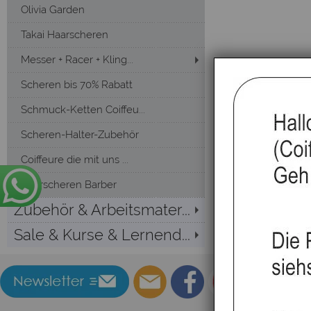
Olivia Garden
Takai Haarscheren
Messer + Racer + Kling...
Scheren bis 70% Rabatt
Schmuck-Ketten Coiffeu...
Scheren-Halter-Zubehör
Coiffeure die mit uns ...
Haarscheren Barber
Zubehör & Arbeitsmater...
Sale & Kurse & Lernend...