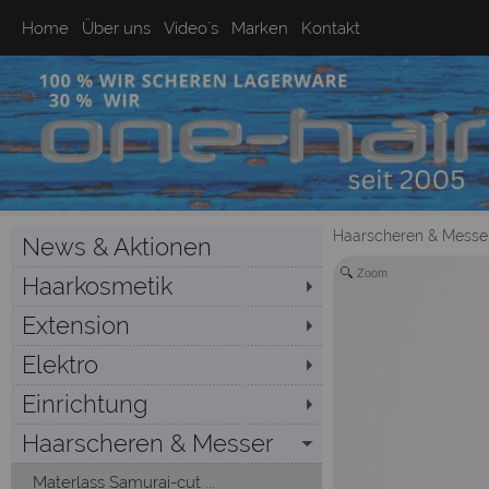
Home
Über uns
Video`s
Marken
Kontakt
Haarscheren & Messe
News & Aktionen
Zoom
Haarkosmetik
Extension
Elektro
Einrichtung
Haarscheren & Messer
Materlass Samurai-cut ...