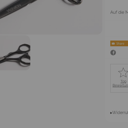
Auf die M
Top
Bewertu
▸Widerru