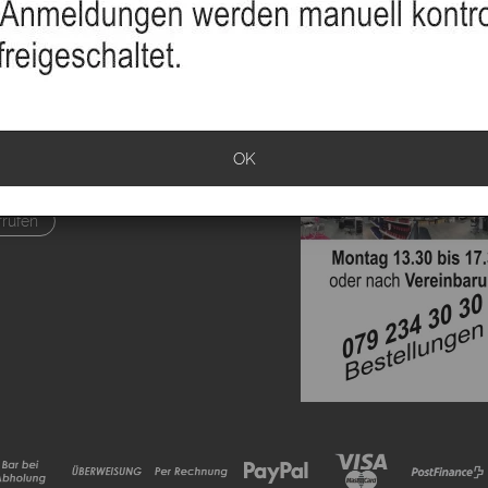
sand
info
klärung
OK
ationen
rrufen