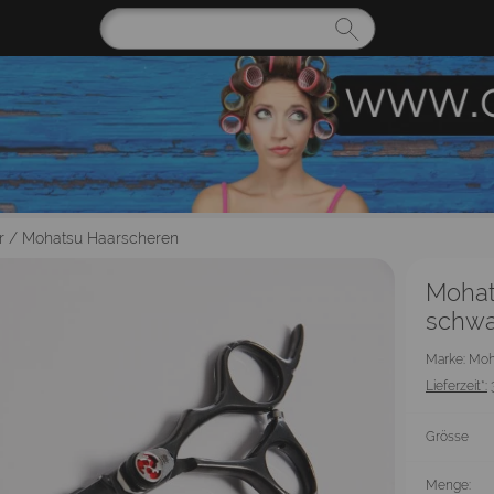
r
/
Mohatsu Haarscheren
Mohat
schwa
Marke: Mo
Lieferzeit*:
Grösse
Menge: