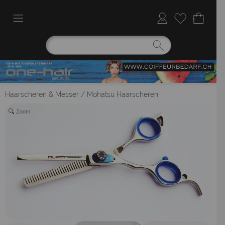
Haarscheren & Messer
/
Mohatsu Haarscheren
Zoom