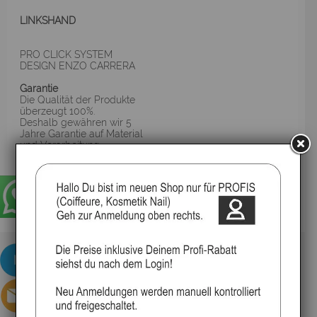
LINKSHAND
PRO CLICK SYSTEM
DESIGN ENZO CARRERA
Garantie
Die Qualität der Produkte
überzeugt 100%.
Deshalb gewähren wir 5
Jahre Garantie auf Material
und Verarbeitung.
▸Widerrufsbelehrung