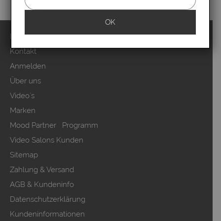
OK
Impressum
Kontakt
Anmelden
Über uns
Video`s
Marken
Mood Partner Programm
Video Salons Kunden
Sitemap
Zahlung & Versand
AGB & Kundeninfo
Datenschutzerklärung
Kundeninformationen