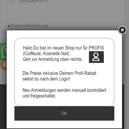
Rückgaberecht
▸Widerrufsbelehrung
Impressum
Kontakt
Anmelden
OK
Über uns
Video`s