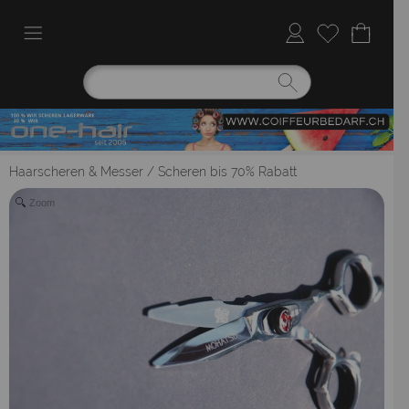
Haarscheren & Messer
/
Scheren bis 70% Rabatt
Zoom