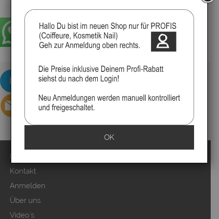
OK
Impressum
Kontakt
Anmelden
Über uns
Video`s