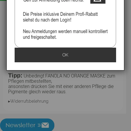
Mit der Zeit kommt Veränderung, und in der Regel ist das
Haar der erste Ort an dem wir diese bemerken. Aber
keine Panik mehr - wenn, in dunklen Tönen gefärbtem
Haar, unerwünschte Kupfer- / Rot-Reflexe auftreten.
Fanola überdeckt diese mit seiner NO ORANGE Linie. No
Orange ist mit einem blauen Pigment versehen, dass
unerwünschte Kupfer- / Rot-Reflexe neutralisiert. Mit
Fanola No Orange Shampoo und Maske wird die Farbe
konstant und lebendig gehalten.
Haartyp: coloriertes Haar
Produktart: Kur/Maske
OK
Sie profitieren von 250ml + 100 ml = 350ml
Tipp:
Unbedingt FANOLA NO ORANGE MASKE zum
Pflegen mitbestellten,
ansonsten drücken Sie mit einer anderen Pfllege die
Pigmente gleich wieder raus.
▸Widerrufsbelehrung