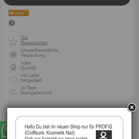
Top
Bewertungen
umweltfreundliche
Verpackung
hohe
Qualität
mit Liebe
hergestellt
10 Tage
Rückgaberecht
Pflegemaske gegen unerwünschte Kupfer- / Rot-Reflexe
ideal für gefärbtes Haar in dunklen Tönen
entwirrt, nährt und hydratisiert das Haar
die stark konzentrierte Formel lässt das Haar
außerordentlich weich und glänzend werden