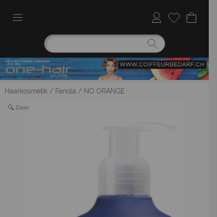
Haarkosmetik
/
Fanola
/
NO ORANGE
Zoom