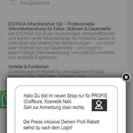
Rückgaberecht
EXONDA Infrarotstrahler S32 – Professionelle
Wärmebehandlung für Farbe, Strähnen & Dauerwelle
Der EXONDA S32 ist ein zuverlässiger, energieeffizienter
und extrem leiser Infrarotstrahler für moderne Salons. Er
unterstützt alle chemischen Behandlungen – von Farbe
über Strähnen bis zur Dauerwelle – und sorgt für
gleichmäßige Wärmeverteilung, verkürzte Einwirkzeiten
und optimale Ergebnisse.
Vorteile & Funktionen
Zuverlässiges Profigerät für den täglichen Einsatz
Ideal für Farb-, Strähnen-, Tönungs- und
Dauerwellenbehandlungen
5 Temperaturstufen für präzise Wärmesteuerung
Berührungsloser Temperatursensor für konstante
Ergebnisse
Auswahl einzelner Heizstrahlergruppen
Kundentaste zur Temperaturabsenkung (ClientKey)
Haarlänge voreinstellbar für optimale Wärmeverteilung
Sehr leiser Betrieb & hohe Energieeffizienz
Einfache, intuitive Bedienführung
Erhältlich als Stativ-, Wand- oder Deckenmontage
Erfüllt REACH, RoHS, WEEE & EuP‑Standby‑Normen