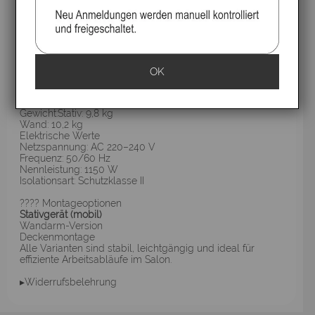
Keine PAKs (Polyaromatische Kohlenwasserstoffe)
VDE‑geprüft & CE‑zertifiziert
Technische Daten
Länge des Geräts: 710 mm
Breite Arbeitsstellung: 600 mm
Breite Parkstellung: 410 mm
OK
Max. Stativhöhe: 1600 mm
Min. Stativhöhe: 1200 mm
Anschlussleitung: 2700 mm
Gewicht:Stativ: 9,8 kg
Wand: 10,2 kg
Elektrische Werte
Netzspannung: AC 220–240 V
Frequenz: 50/60 Hz
Nennleistung: 1150 W
Isolationsart: Schutzklasse II
???? Montageoptionen
Stativgerät (mobil)
Wandarm-Version
Deckenmontage
Alle Varianten sind stabil, leichtgängig und ideal für
effiziente Arbeitsabläufe im Salon.
▸Widerrufsbelehrung