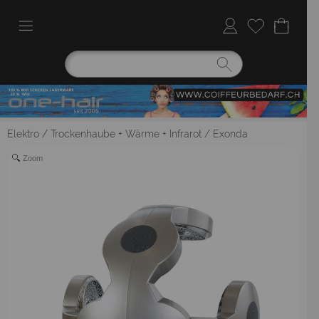
Elektro
/
Trockenhaube + Wärme + Infrarot
/
Exonda
Zoom