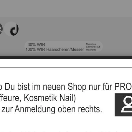
sand
info
klärung
ationen
rrufen