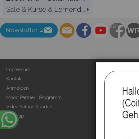
Sale & Kurse & Lernend...
Impressum
Zahlung & Ver
Kontakt
AGB & Kunden
Anmelden
Datenschutzer
Mood Partner Programm
Kundeninform
Video Salons Kunden
Vertrag wide
Sitemap