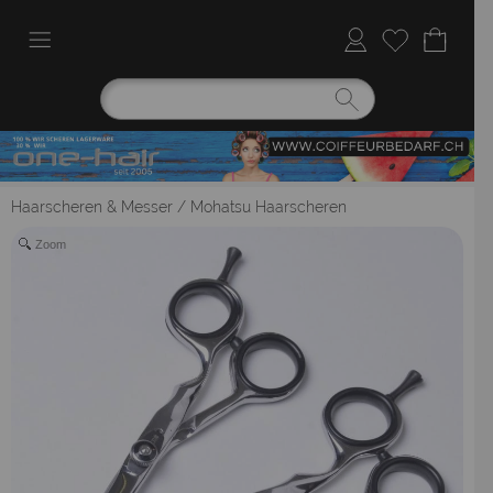
Haarscheren & Messer
/
Mohatsu Haarscheren
Zoom