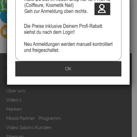
Impressum
OK
Kontakt
Anmelden
Über uns
Video`s
Marken
Mood Partner Programm
Video Salons Kunden
Sitemap