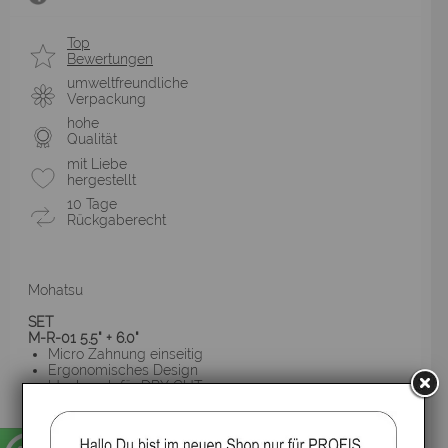
Top
Bewertungen
umweltfreundliche
Verpackung
hohe
Qualität
mit Liebe
hergestellt
10 Tage
Rückgaberecht
Mohatsu
SET
M-R-01 5.5" + 6.0"
Micro Zahnung einseitig
Ergonomisches Design
Ideal auch für DRY CUT
▸Widerrufsbelehrung