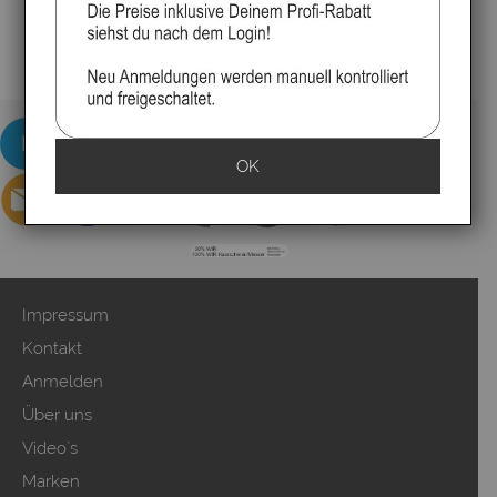
OK
Impressum
Kontakt
Anmelden
Über uns
Video`s
Marken