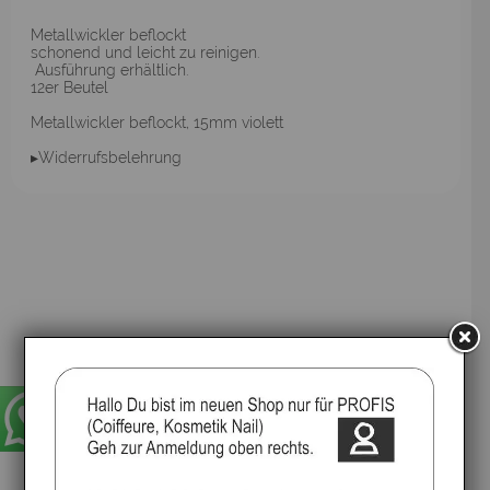
Metallwickler beflockt
schonend und leicht zu reinigen.
Ausführung erhältlich.
12er Beutel
Metallwickler beflockt, 15mm violett
▸Widerrufsbelehrung