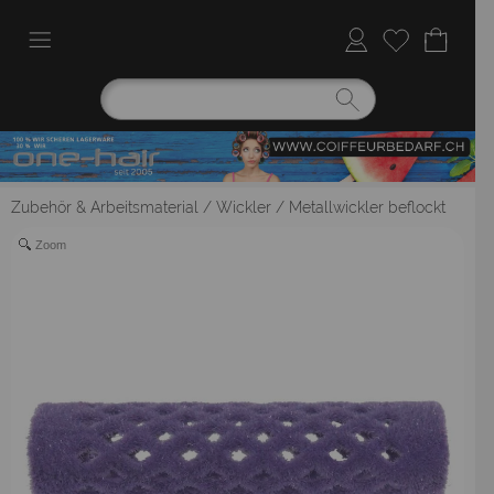
Zubehör & Arbeitsmaterial
/
Wickler
/
Metallwickler beflockt
Zoom