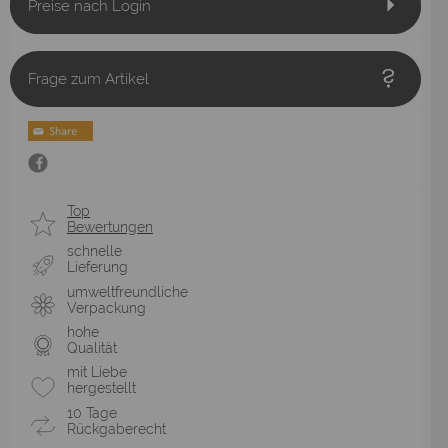
Preise nach Login
Frage zum Artikel
Top
Bewertungen
schnelle
Lieferung
umweltfreundliche
Verpackung
hohe
Qualität
mit Liebe
hergestellt
10 Tage
Rückgaberecht