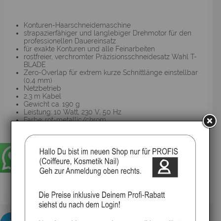
Konturen-Haarschneidemaschine
strapazierfähiger und langlebiger Drehmotor für den
professionellen Dauereinsatz
für exakte Konturen und alle Feinarbeiten
rostfreier, verchromter Präzisionsschneidesatz Wahl T-
BLADE
Zero-Overlap für extrem kurze Schnittlänge einstellbar
(0,4 mm)
Netzbetrieb
2,3 m Kabel
Gewicht ca. 190 g
Leistung: 10 Watt, 230 V, 50 Hz
Farbe: rot-metallic/chrom
Made in USA
Zubehör:
inkl. 3 Aufsteckkämme (3 mm, 6 mm, 10 mm)
inkl. Etui
inkl. Reinigungspinsel und Öl
inkl. Messerschutz
▸Widerrufsbelehrung