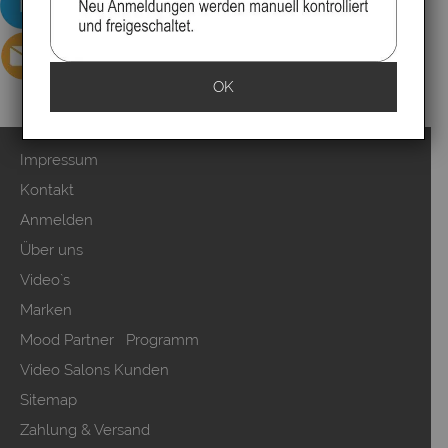
OK
Impressum
Kontakt
Anmelden
Über uns
Video`s
Marken
Mood Partner Programm
Video Salons Kunden
Sitemap
Zahlung & Versand