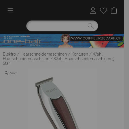
Elektro
/
Haarschneidemaschinen / Konturen
/
Wahl
Haarschneidemaschinen
/
Wahl Haarschneidemaschinen 5
Star
Zoom