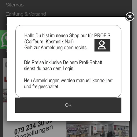
Sitemap
Zahlung & Versand
AGB & Kundeninfo
Datenschutzerklärung
Kundeninformationen
Vertrag widerrufen
OK