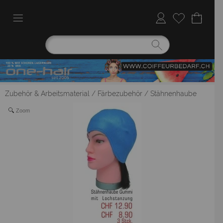
Zubehör & Arbeitsmaterial
/
Färbezubehör
/
Stähnenhaube
Zoom