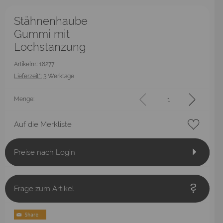
Stähnenhaube
Gummi mit
Lochstanzung
Artikelnr.: 18277
Lieferzeit*:
3 Werktage
Menge:
Auf die Merkliste
Preise nach Login
Frage zum Artikel