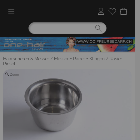
Haarscheren & Messer
/
Messer + Racer + Klingen
/
Rasier -
Pinsel
Zoom