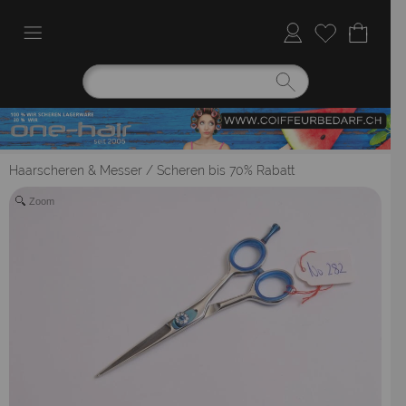
Haarscheren & Messer
/
Scheren bis 70% Rabatt
Zoom