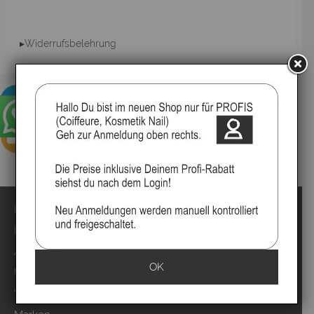
▸Widerrufsbelehrung
Impressum
Kontakt
Anmelden
OK
Über uns
Video`s