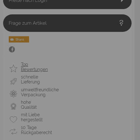
Preise nach Login
Frage zum Artikel
Top
Bewertungen
schnelle
Lieferung
umweltfreundliche
Verpackung
hohe
Qualität
mit Liebe
hergestellt
10 Tage
Rückgaberecht