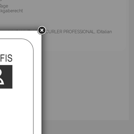
Tage
kgaberecht
sen 3X VOLUMEN HAIR CURLER PROFESSIONAL, IDitalian
fsbelehrung