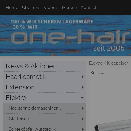
Home
Über uns
Video`s
Marken
Kontakt
Elektro
/
Kreppeisen 
News & Aktionen
Zoom
Haarkosmetik
Extension
Elektro
Haarschneidemaschinen ...
Glätteisen
Scherköpfe | Aufsteckk...