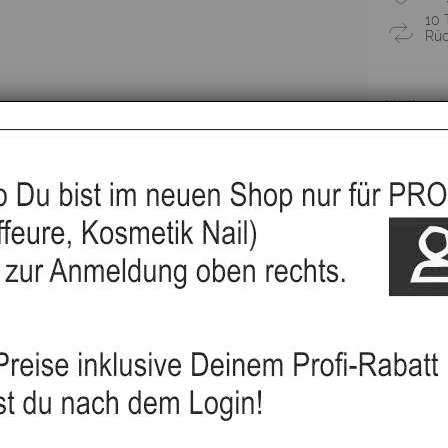
10 
Rüc
Wellenei
▸Widerru