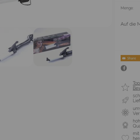
Menge:
Auf die M
Top
Be
sch
Lie
umw
Ve
ho
Qua
mit
her