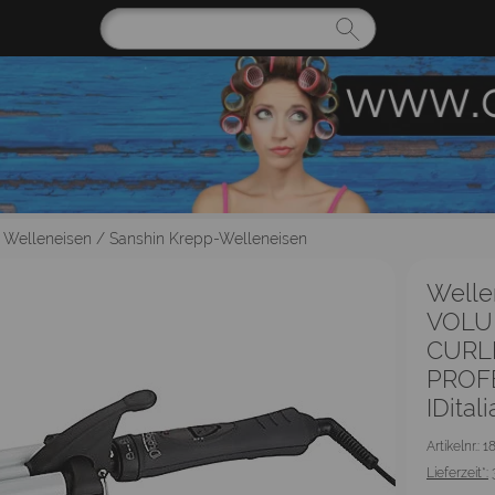
| Welleneisen
/
Sanshin Krepp-Welleneisen
Welle
VOLU
CURL
PROF
IDital
Artikelnr.: 1
Lieferzeit*: