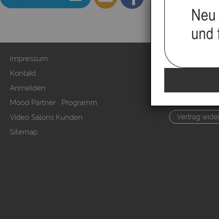
Impressum
Zahlung & Ver
Kontakt
AGB & Kunden
Anmelden
Datenschutzer
Mood Partner Programm
Kundeninform
Video Salons Kunden
Vertrag wide
Sitemap