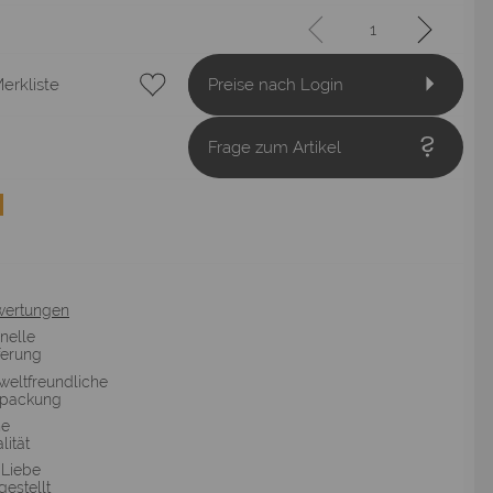
erkliste
Preise nach Login
Frage zum Artikel
wertungen
nelle
ferung
eltfreundliche
rpackung
he
lität
 Liebe
gestellt