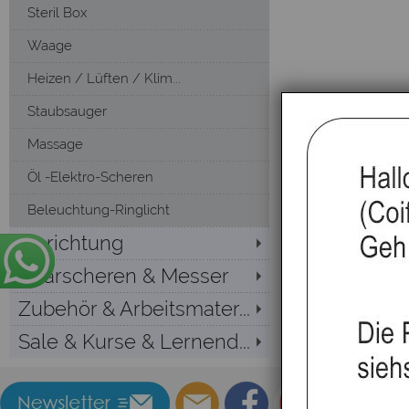
Steril Box
Waage
Heizen / Lüften / Klim...
Staubsauger
Massage
Öl -Elektro-Scheren
Beleuchtung-Ringlicht
Einrichtung
Haarscheren & Messer
Zubehör & Arbeitsmater...
Sale & Kurse & Lernend...