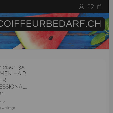
neisen 3X
MEN HAIR
ER
ESSIONAL,
ian
8102
3 Werktage