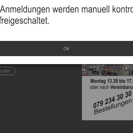
sand
info
OK
klärung
ationen
rrufen