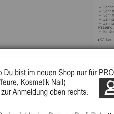
Schnel
Schnit
Schnit
Zahnte
Zahnt
Passend 
Baldin
▸Widerru