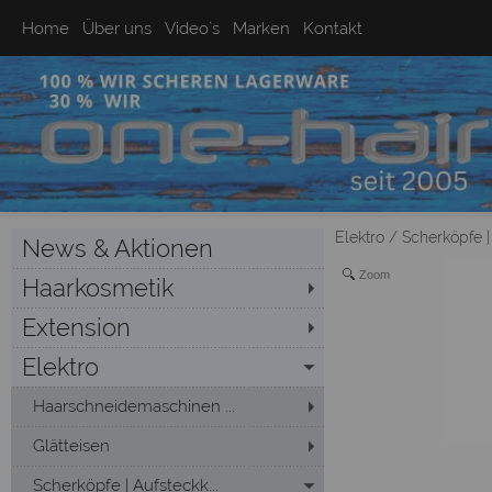
Home
Über uns
Video`s
Marken
Kontakt
Elektro
/
Scherköpfe |
News & Aktionen
Zoom
Haarkosmetik
Extension
Elektro
Haarschneidemaschinen ...
Glätteisen
Scherköpfe | Aufsteckk...