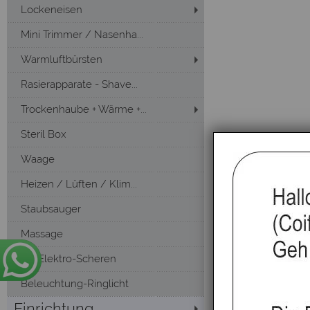
Lockeneisen
Mini Trimmer / Nasenha...
Warmluftbürsten
Rasierapparate - Shave...
Trockenhaube + Wärme +...
Steril Box
Waage
Heizen / Lüften / Klim...
Staubsauger
Massage
Öl -Elektro-Scheren
Beleuchtung-Ringlicht
Einrichtung