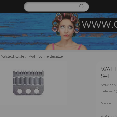
 Aufsteckköpfe
/
Wahl Schneidesätze
WAHL 
Set
Artikelnr.: 
Lieferzeit*:
Menge:
Auf die M