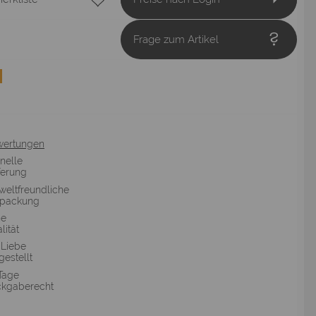
Frage zum Artikel
wertungen
nelle
ferung
eltfreundliche
rpackung
he
lität
 Liebe
gestellt
Tage
kgaberecht