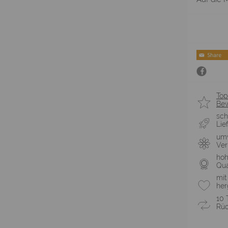
Top
Be
sch
Lie
umw
Ve
ho
Qua
mit
her
10 
Rüc