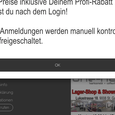
OK
sand
info
klärung
ationen
rrufen