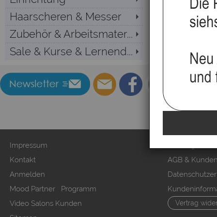
Haarscheren & Messer
Zubehör & Arbeitsmater...
Sale & Kurse & Lernend...
Impressum
Zahlung & Ver
Kontakt
AGB & Kunden
Anmelden
Datenschutzer
Mood Partner Programm
Kundeninform
Video Salons Kunden
Vertrag wide