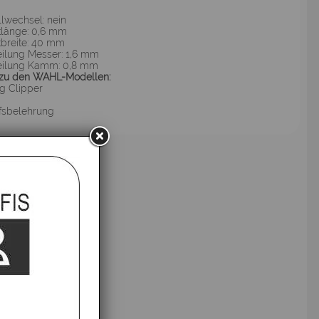
lwechsel: nein
tlänge: 0,6 mm
tbreite: 40 mm
ilung Messer: 1,6 mm
eilung Kamm: 0,8 mm
zu den WAHL-Modellen:
g Clipper
fsbelehrung