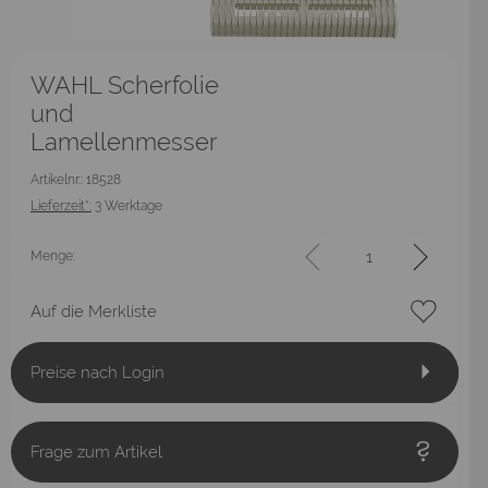
WAHL Scherfolie
und
Lamellenmesser
Artikelnr.: 18528
Lieferzeit*:
3 Werktage
Menge:
Auf die Merkliste
Preise nach Login
Frage zum Artikel