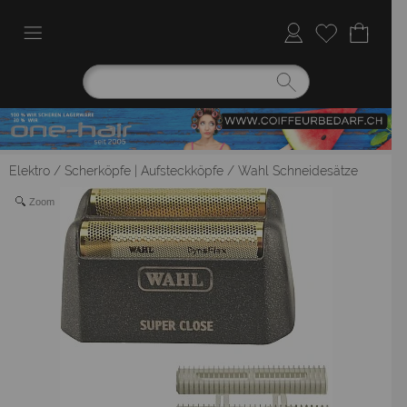
Elektro
/
Scherköpfe | Aufsteckköpfe
/
Wahl Schneidesätze
Zoom