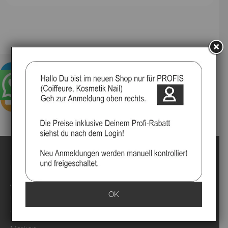
Impressum
Kontakt
Anmelden
OK
Über uns
Video`s