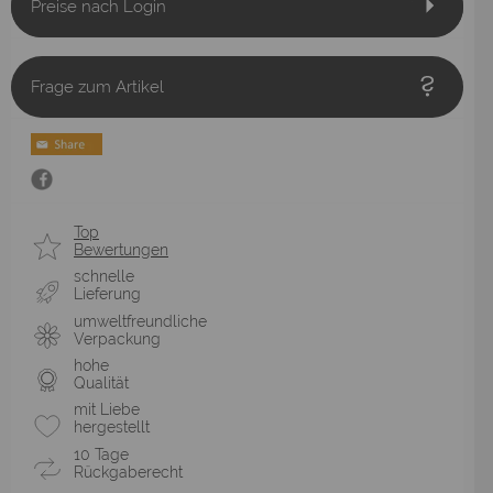
Preise nach Login
Frage zum Artikel
Top
Bewertungen
schnelle
Lieferung
umweltfreundliche
Verpackung
hohe
Qualität
mit Liebe
hergestellt
10 Tage
Rückgaberecht