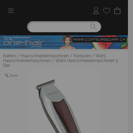
Elektro
/
Haarschneidemaschinen / Konturen
/
Wahl
Haarschneidemaschinen
/
Wahl Haarschneidemaschinen 5
Star
Zoom