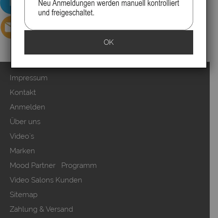
OK
Impressum
Kontakt
Anmelden
Über uns
Video`s
Marken
Mood Partner Programm
Video Salons Kunden
Sitemap
Zahlung & Versand