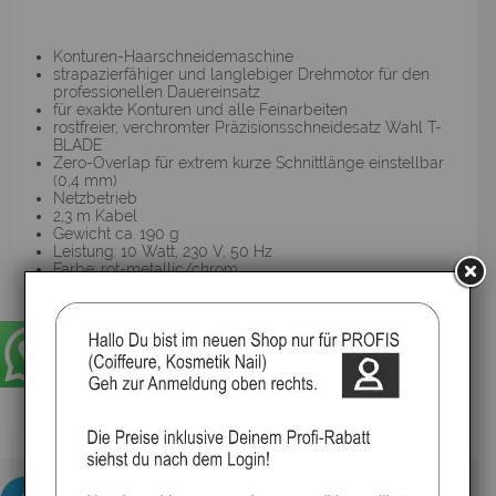
Konturen-Haarschneidemaschine
strapazierfähiger und langlebiger Drehmotor für den
professionellen Dauereinsatz
für exakte Konturen und alle Feinarbeiten
rostfreier, verchromter Präzisionsschneidesatz Wahl T-
BLADE
Zero-Overlap für extrem kurze Schnittlänge einstellbar
(0,4 mm)
Netzbetrieb
2,3 m Kabel
Gewicht ca. 190 g
Leistung: 10 Watt, 230 V, 50 Hz
Farbe: rot-metallic/chrom
Made in USA
Zubehör:
inkl. 3 Aufsteckkämme (3 mm, 6 mm, 10 mm)
inkl. Etui
inkl. Reinigungspinsel und Öl
inkl. Messerschutz
▸Widerrufsbelehrung