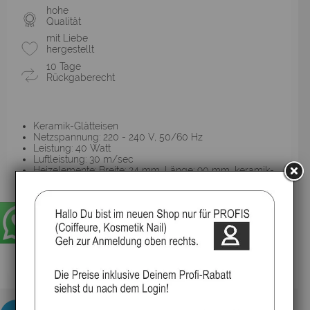
hohe
Qualität
mit Liebe
hergestellt
10 Tage
Rückgaberecht
Keramik-Glätteisen
Netzspannung: 220 - 240 V, 50/60 Hz
Leistung: 40 Watt
Luftleistung: 30 m/sec
Heizelemente: Breite: 24 mm, Länge: 90 mm, keramik-
beschichtet, gefedert
Betriebstempertur: 150 - 230°C
Aufheizzeit: 30 sec.
Betriebsanzeige: LED
Kabellänge: 2,8 m mit Verdrehsicherungstaste
Gewicht: 365 g (ohne Kabel)
▸Widerrufsbelehrung