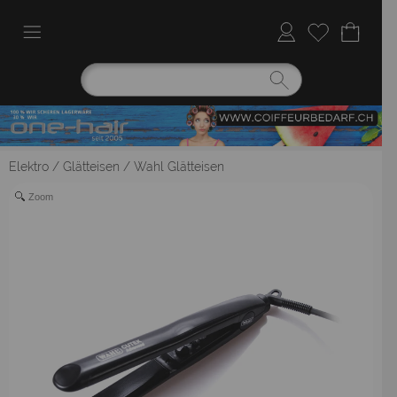
Elektro
/
Glätteisen
/
Wahl Glätteisen
Zoom