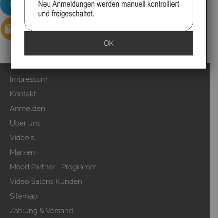
OK
Impressum
Kontakt
Anmelden
Über uns
Video`s
Marken
Mood Partner Programm
Video Salons Kunden
Sitemap
Zahlung & Versand