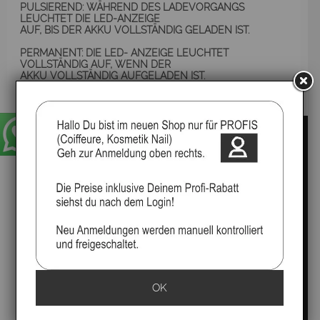
PULSIEREND: WÄHREND DES LADEVORGANGS
LEUCHTET DIE LED-ANZEIGE
AUF, BIS DER AKKU VOLLSTÄNDIG GELADEN IST.
PERMANENT: DIE LED- ANZEIGE LEUCHTET
VOLLSTÄNDIG AUF, WENN DER
AKKU VOLLSTÄNDIG AUFGELADEN IST.
BLINKEND: DER AKKU HAT NOCH EINE RESTLAUFZEIT
VON CA. 20 %
OK