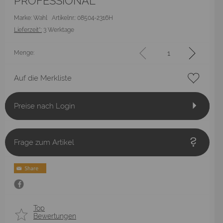
PROFESSIONAL
Marke: Wahl
Artikelnr.: 08504-2316H
Lieferzeit*:
3 Werktage
Menge:
Auf die Merkliste
Preise nach Login
Frage zum Artikel
Top
Bewertungen