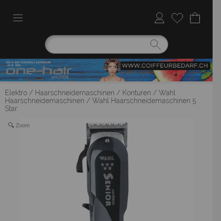
Elektro
/
Haarschneidemaschinen / Konturen
/
Wahl
Haarschneidemaschinen
/
Wahl Haarschneidemaschinen 5
Star
Zoom