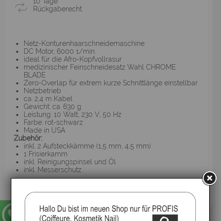
10 Tage
Rückgaberecht
Netz-Konturenhaarschneidemaschine
DC Motor, 6000 1/min.
ideal für die Afro-Kopfvollrasur
medizinischer Feinschneidesatz Wahl CHROME
BLADE
Zero-Overlap für extrem kurze Schnittlänge einstellbar
Netzbetrieb
ca. 2,4 m Kabel
Gewicht: ca. 630 g
Leistung: 10 Watt, 230 V, 50 Hz
Farbe: rot-schwarz
Made in USA
Zubehör:
inkl. 2 Aufsteckkämme (1,5 mm, 4,5 mm)
1 Frisierkamm
inkl. Reinigungspinsel und Öl
inkl. Messerschutz
▸Widerrufsbelehrung