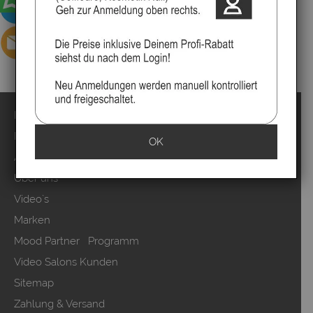
Impressum
Kontakt
OK
Anmelden
Über uns
Video`s
Marken
Mood Partner Programm
Video Salons Kunden
Sitemap
Zahlung & Versand