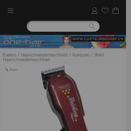
Elektro
/
Haarschneidemaschinen / Konturen
/
Wahl
Haarschneidemaschinen
Zoom