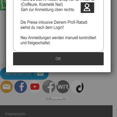
Rückgaberecht
Praktisch , lässt sich sehr gut versorgen und
transportieren und hat einen exzellent guten
Halt am
Boden.
95 x 26,5 x 40
Inklusiv Tasche
▸Widerrufsbelehrung
OK
Impressum