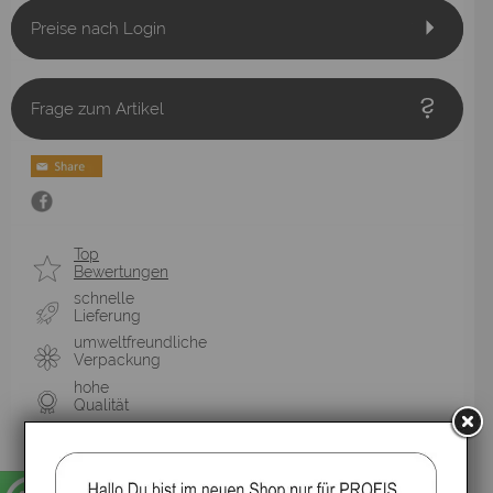
Preise nach Login
Frage zum Artikel
Top
Bewertungen
schnelle
Lieferung
umweltfreundliche
Verpackung
hohe
Qualität
mit Liebe
hergestellt
10 Tage