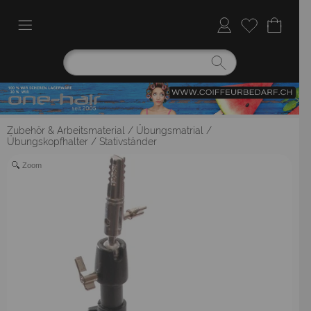
Zubehör & Arbeitsmaterial
/
Übungsmatrial
/
Übungskopfhalter / Stativständer
Zoom