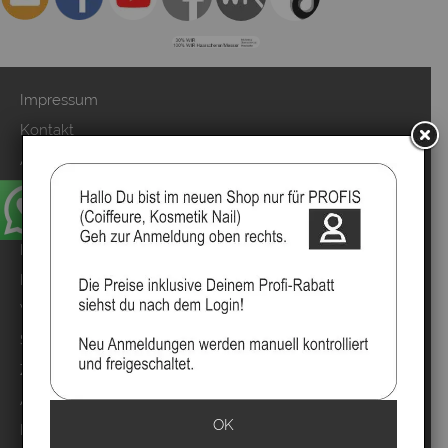
Impressum
Kontakt
Anmelden
Über uns
Video`s
Marken
Mood Partner Programm
Video Salons Kunden
Sitemap
Zahlung & Versand
AGB & Kundeninfo
OK
Datenschutzerklärung