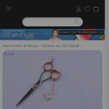
Haarscheren & Messer
/
Scheren bis 70% Rabatt
Zoom