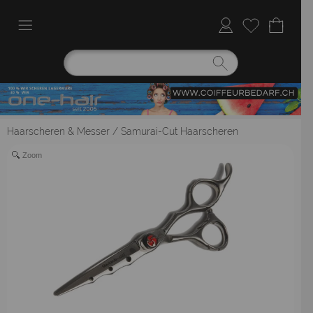
Haarscheren & Messer
/
Samurai-Cut Haarscheren
Zoom