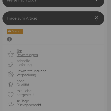
Preise nach Login
Frage zum Artikel
Top
Bewertungen
schnelle
Lieferung
umweltfreundliche
Verpackung
hohe
Qualität
mit Liebe
hergestellt
10 Tage
Rückgaberecht