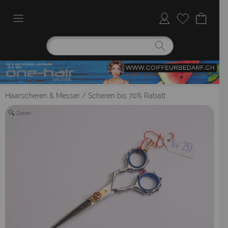
Haarscheren & Messer
/
Scheren bis 70% Rabatt
Zoom