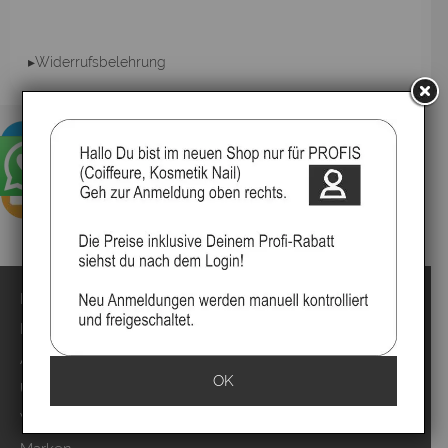
▸Widerrufsbelehrung
Impressum
Kontakt
Anmelden
OK
Über uns
Video`s