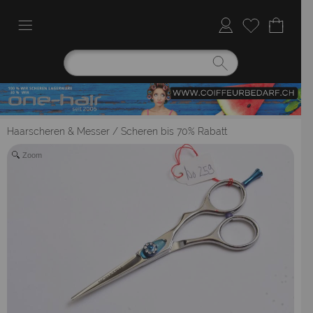
Haarscheren & Messer
/
Scheren bis 70% Rabatt
Zoom