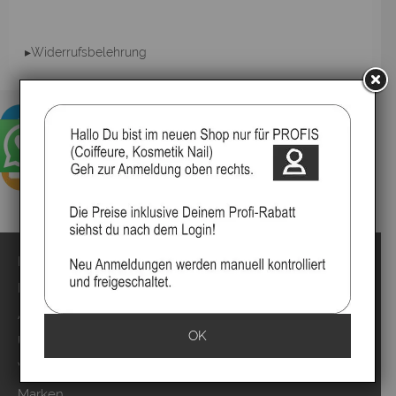
▸Widerrufsbelehrung
Impressum
Kontakt
Anmelden
OK
Über uns
Video`s
Marken