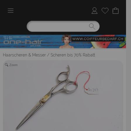
Haarscheren & Messer
/
Scheren bis 70% Rabatt
Zoom