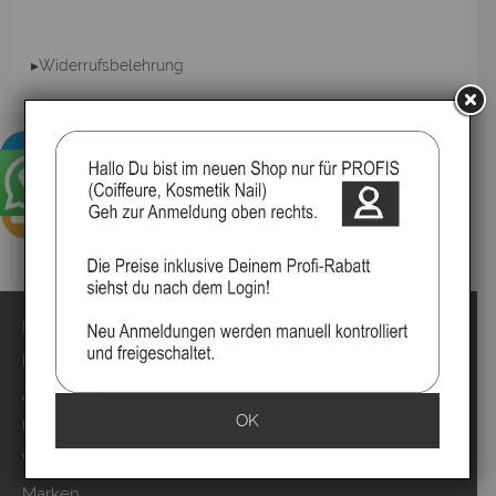
▸Widerrufsbelehrung
Impressum
Kontakt
Anmelden
OK
Über uns
Video`s
Marken