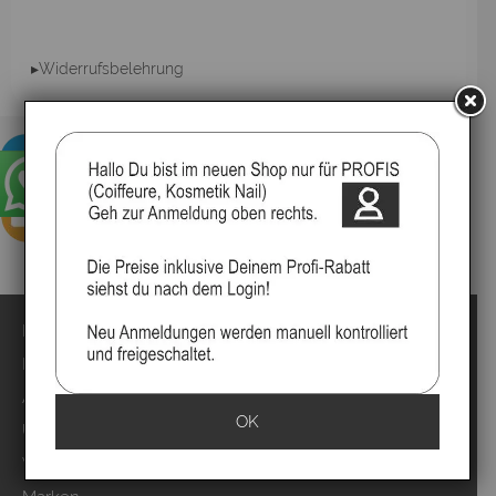
▸Widerrufsbelehrung
Impressum
Kontakt
Anmelden
OK
Über uns
Video`s