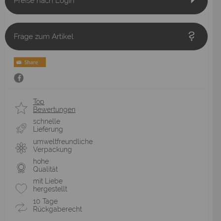
Preise nach Login
Frage zum Artikel
Top
Bewertungen
schnelle
Lieferung
umweltfreundliche
Verpackung
hohe
Qualität
mit Liebe
hergestellt
10 Tage
Rückgaberecht