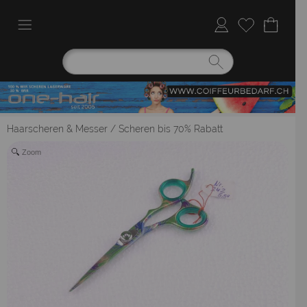
Haarscheren & Messer
/
Scheren bis 70% Rabatt
Zoom