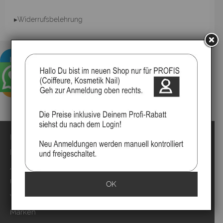
▸Widerrufsbelehrung
Impressum
Kontakt
Anmelden
Über uns
OK
Video`s
Marken