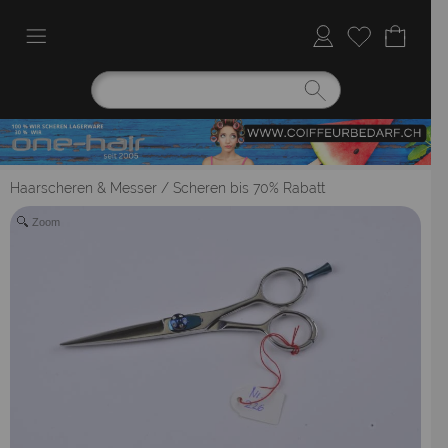
Haarscheren & Messer
/
Scheren bis 70% Rabatt
Zoom