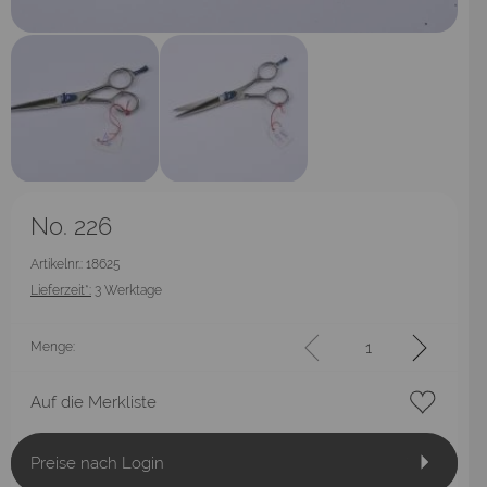
No. 226
Artikelnr.: 18625
Lieferzeit*:
3 Werktage
Menge:
Auf die Merkliste
Preise nach Login