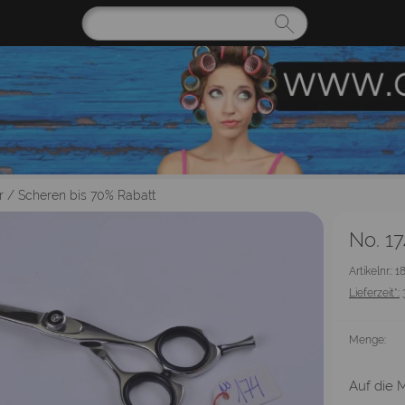
r
/
Scheren bis 70% Rabatt
No. 17
Artikelnr.: 
Lieferzeit*:
Menge:
Auf die M