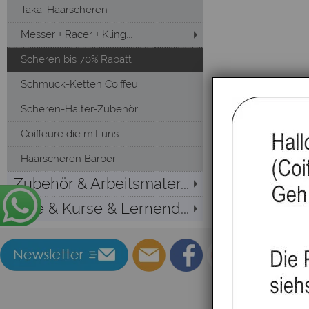
Takai Haarscheren
Messer + Racer + Kling...
Scheren bis 70% Rabatt
Schmuck-Ketten Coiffeu...
Scheren-Halter-Zubehör
Coiffeure die mit uns ...
Haarscheren Barber
Zubehör & Arbeitsmater...
Sale & Kurse & Lernend...