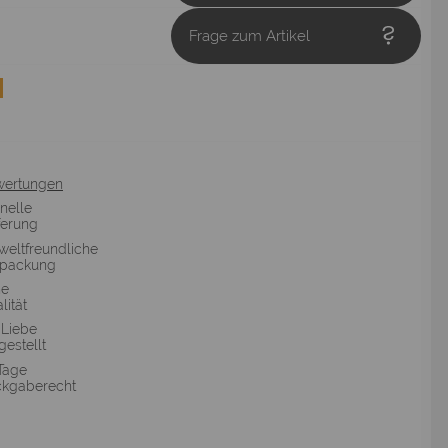
Frage zum Artikel
wertungen
nelle
ferung
eltfreundliche
rpackung
he
lität
 Liebe
gestellt
Tage
kgaberecht