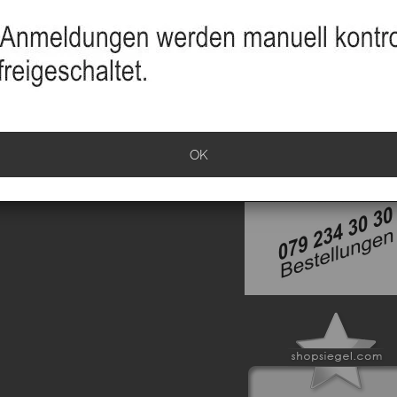
sand
info
klärung
ationen
rrufen
OK