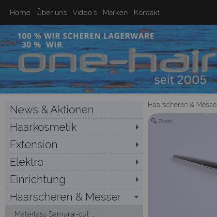
Home
Über uns
Video`s
Marken
Kontakt
Haarscheren & Messe
News & Aktionen
Zoom
Haarkosmetik
Extension
Elektro
Einrichtung
Haarscheren & Messer
Materlass Samurai-cut ...