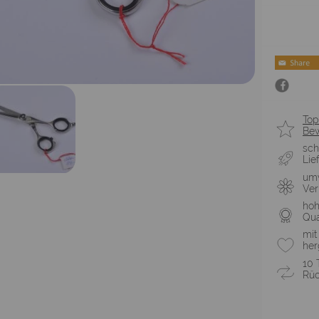
Top
Be
sch
Lie
umw
Ve
ho
Qua
mit
her
10 
Rüc