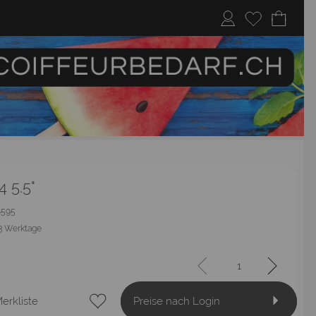
4 5.5"
18595
3 Werktage
erkliste
Preise nach Login