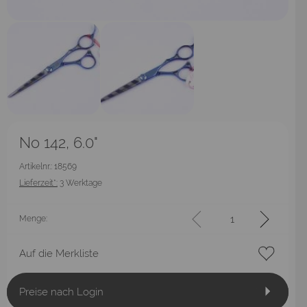
No 142, 6.0"
Artikelnr.: 18569
Lieferzeit*:
3 Werktage
Menge:
Auf die Merkliste
Preise nach Login