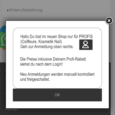
▸Widerrufsbelehrung
Impressum
Kontakt
Anmelden
Über uns
OK
Video`s
Marken