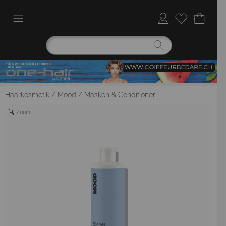
Haarkosmetik
/
Mood
/
Masken & Conditioner
Zoom