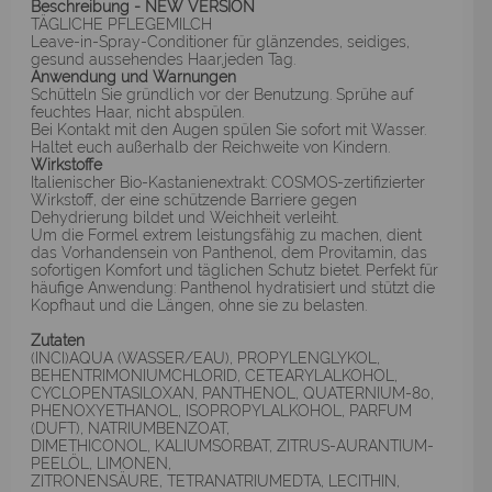
Beschreibung - NEW VERSION
TÄGLICHE PFLEGEMILCH
Leave-in-Spray-Conditioner für glänzendes, seidiges,
gesund aussehendes Haar,jeden Tag.
Anwendung und Warnungen
Schütteln Sie gründlich vor der Benutzung. Sprühe auf
feuchtes Haar, nicht abspülen.
Bei Kontakt mit den Augen spülen Sie sofort mit Wasser.
Haltet euch außerhalb der Reichweite von Kindern.
Wirkstoffe
Italienischer Bio-Kastanienextrakt: COSMOS-zertifizierter
Wirkstoff, der eine schützende Barriere gegen
Dehydrierung bildet und Weichheit verleiht.
Um die Formel extrem leistungsfähig zu machen, dient
das Vorhandensein von Panthenol, dem Provitamin, das
sofortigen Komfort und täglichen Schutz bietet. Perfekt für
häufige Anwendung: Panthenol hydratisiert und stützt die
Kopfhaut und die Längen, ohne sie zu belasten.
Zutaten
(INCI)AQUA (WASSER/EAU), PROPYLENGLYKOL,
BEHENTRIMONIUMCHLORID, CETEARYLALKOHOL,
CYCLOPENTASILOXAN, PANTHENOL, QUATERNIUM-80,
PHENOXYETHANOL, ISOPROPYLALKOHOL, PARFUM
(DUFT), NATRIUMBENZOAT,
DIMETHICONOL, KALIUMSORBAT, ZITRUS-AURANTIUM-
PEELÖL, LIMONEN,
ZITRONENSÄURE, TETRANATRIUMEDTA, LECITHIN,