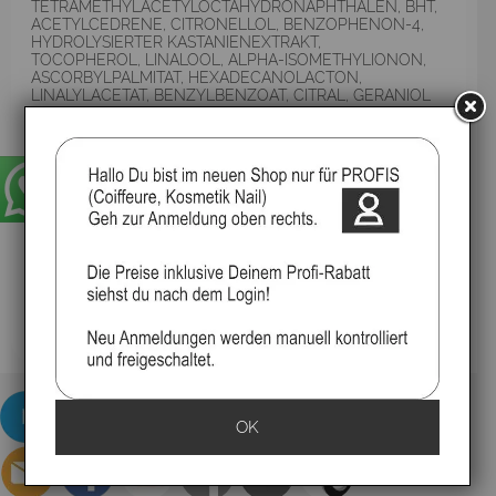
TETRAMETHYLACETYLOCTAHYDRONAPHTHALEN, BHT,
ACETYLCEDRENE, CITRONELLOL, BENZOPHENON-4,
HYDROLYSIERTER KASTANIENEXTRAKT,
TOCOPHEROL, LINALOOL, ALPHA-ISOMETHYLIONON,
ASCORBYLPALMITAT, HEXADECANOLACTON,
LINALYLACETAT, BENZYLBENZOAT, CITRAL, GERANIOL
Die Zutatenliste kann sich ändern, wir laden den
Verbraucher ein, die Produktverpackung für die
aktuellste Zutatenliste zu konsultieren.
Die Zutatenliste kann sich ändern, wir laden den
Verbraucher ein, die Produktverpackung für die aktuellste
Zutatenliste zu konsultieren.
Nachhaltigkeit
Flasche mit bis zu 50 % recyceltem Kunststoff
Etikett aus recyceltem Material gefertigt
Erzeugt durch die Nutzung erneuerbarer Energiequellen
▸Widerrufsbelehrung
OK