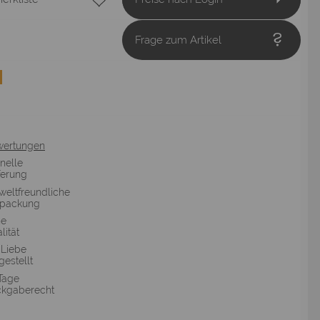
Frage zum Artikel
wertungen
nelle
ferung
eltfreundliche
rpackung
he
lität
 Liebe
gestellt
Tage
kgaberecht