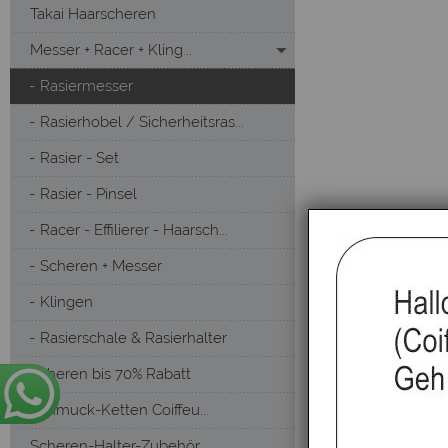
Takai Haarscheren
Messer + Racer + Kling...
Rasiermesser
Rasierhobel / Sicherheitsras...
Rasier - Set
Rasier - Pinsel
Racer - Effilierer - Haarsch...
Scheren + Messer
Klingen
Rasierschale & Rasierhalter
Scheren bis 70% Rabatt
Schmuck-Ketten Coiffeu...
Scheren-Halter-Zubehör