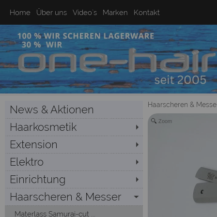
Home
Über uns
Video`s
Marken
Kontakt
Haarscheren & Messe
News & Aktionen
Zoom
Haarkosmetik
Extension
Elektro
Einrichtung
Haarscheren & Messer
Materlass Samurai-cut ...