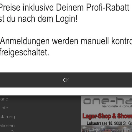
OK
sand
info
klärung
ationen