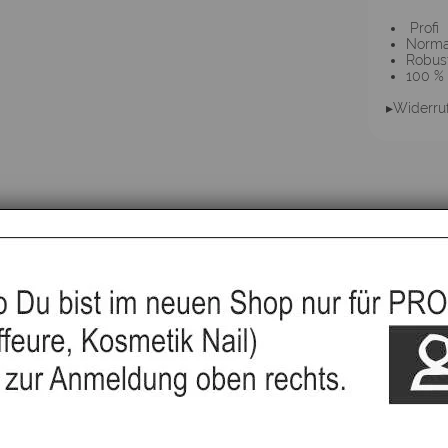
Profi
Norma
Robust
100 %
▸Widerru