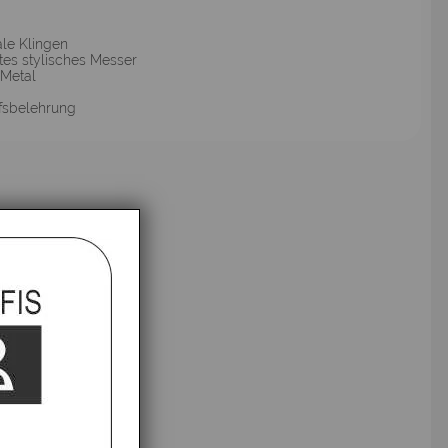
le Klingen
es stylisches Messer
 Metal
fsbelehrung