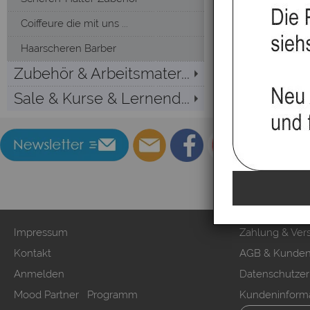
Coiffeure die mit uns ...
Haarscheren Barber
Zubehör & Arbeitsmater...
Sale & Kurse & Lernend...
Impressum
Zahlung & Ver
Kontakt
AGB & Kunden
Anmelden
Datenschutzer
Mood Partner Programm
Kundeninform