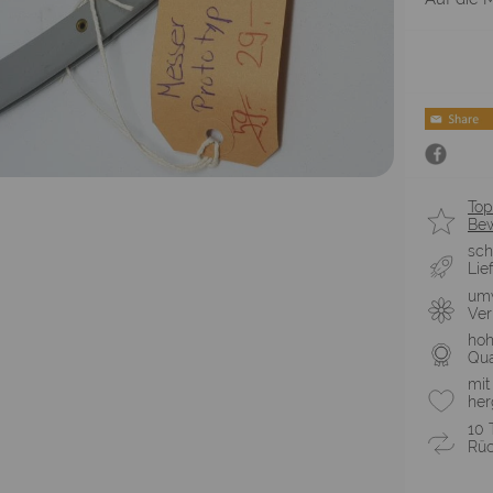
Top
Be
sch
Lie
umw
Ve
ho
Qua
mit
her
10 
Rüc