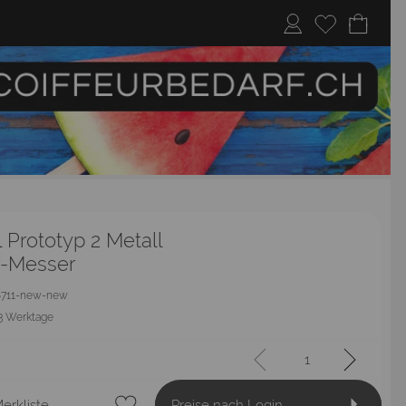
 Prototyp 2 Metall
r-Messer
 18711-new-new
3 Werktage
erkliste
Preise nach Login