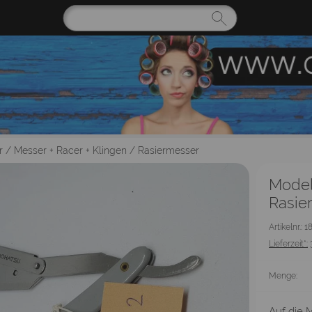
r
/
Messer + Racer + Klingen
/
Rasiermesser
Model
Rasie
Artikelnr.:
Lieferzeit*:
Menge:
Auf die M