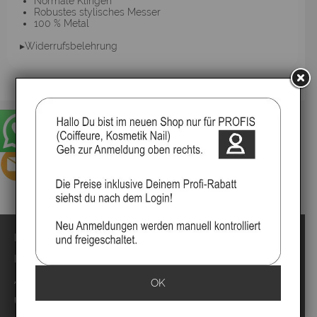
Normale Klingen
Robustes stylisches Messer
100 % Metal
▸Widerrufsbelehrung
Impressum
Kontakt
Anmelden
OK
Über uns