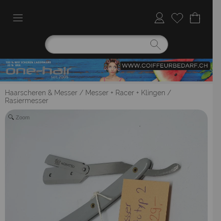
Haarscheren & Messer
/
Messer + Racer + Klingen
/
Rasiermesser
Zoom