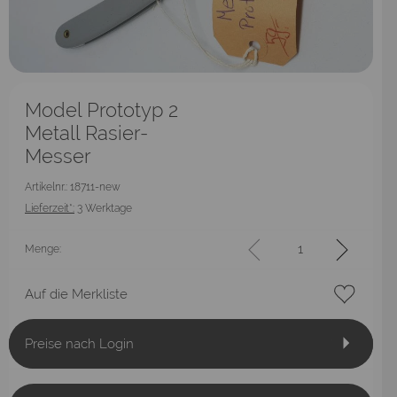
Model Prototyp 2
Metall Rasier-
Messer
Artikelnr.: 18711-new
Lieferzeit*:
3 Werktage
Menge:
Auf die Merkliste
Preise nach Login