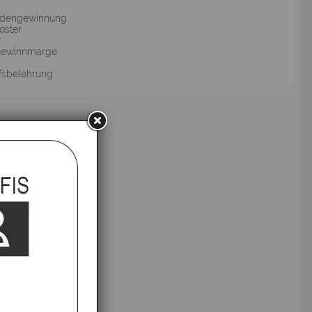
ndengewinnung
oster
r
Gewinnmarge
fsbelehrung