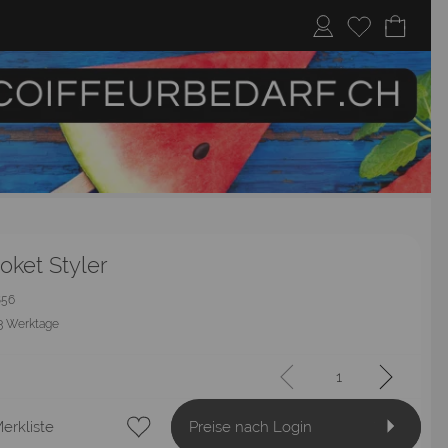
oket Styler
1856
3 Werktage
erkliste
Preise nach Login