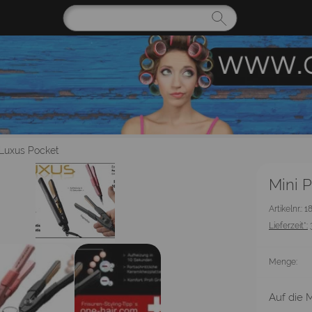
Luxus Pocket
Mini P
Artikelnr.: 
Lieferzeit*:
Menge:
Auf die M