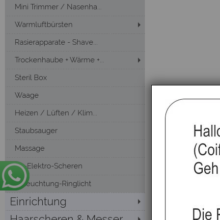
Mini Trimmer / Nasenha...
Warmluftbürsten
Rasierapparate - Shave...
Trockenhaube + Wärme +...
Steril Box
Waage
Heizen / Lüften / Klim...
Staubsauger
Massage
Öl -Elektro-Scheren
Beleuchtung-Ringlicht
Einrichtung
Haarscheren & Messer