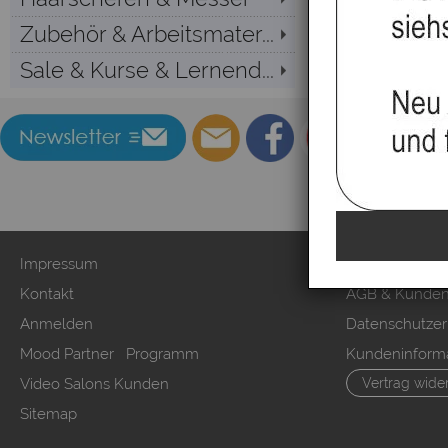
Zubehör & Arbeitsmater...
Sale & Kurse & Lernend...
Impressum
Zahlung & Ver
Kontakt
AGB & Kunden
Anmelden
Datenschutzer
Mood Partner Programm
Kundeninform
Video Salons Kunden
Vertrag wide
Sitemap