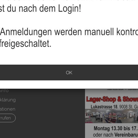
OK
sand
info
klärung
ationen
rrufen