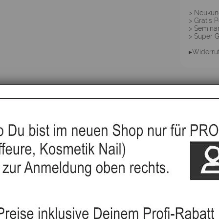
> Neuku
> Gratis P
> Semina
> Super 
▸Widerru