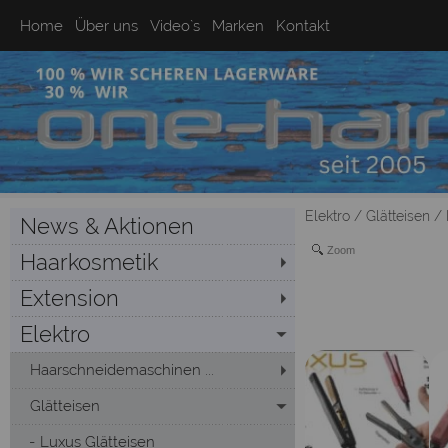
Home
Über uns
Video`s
Marken
Kontakt
Elektro
/
Glätteisen
/
News & Aktionen
Zoom
Haarkosmetik
Extension
Elektro
Haarschneidemaschinen ...
Glätteisen
Luxus Glätteisen