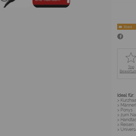
Top
Bewertu
Ideal für:
> Kurzha
> Männer
> Ponys
> zum Na
> Handta
> Reisen
> Univers