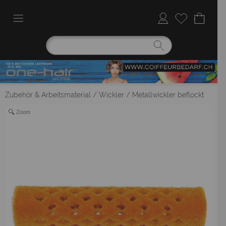
Zubehör & Arbeitsmaterial
/
Wickler
/
Metallwickler beflockt
Zoom