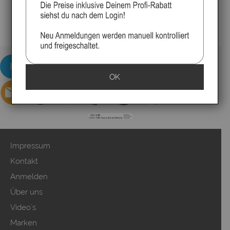
OK
Impressum
Kontakt
Anmelden
Über uns
Video`s
Marken