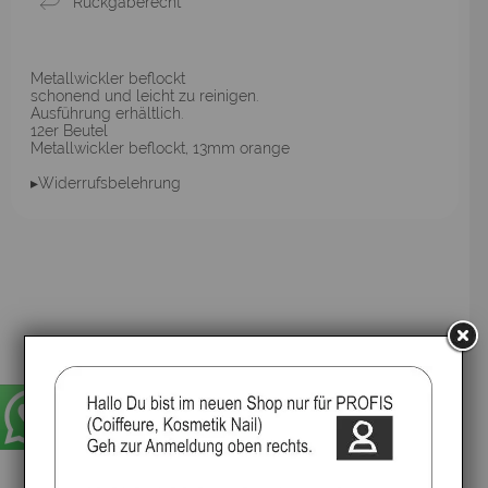
Rückgaberecht
Metallwickler beflockt
schonend und leicht zu reinigen.
Ausführung erhältlich.
12er Beutel
Metallwickler beflockt, 13mm orange
▸Widerrufsbelehrung